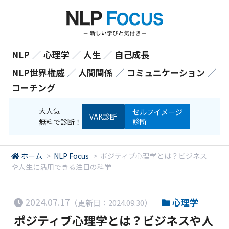
NLP
／
心理学
／
人生
／
自己成長
NLP世界権威
／
人間関係
／
コミュニケーション
／
コーチング
大人気
セルフイメージ
VAK診断
診断
無料で診断！
ホーム
>
NLP Focus
>
ポジティブ心理学とは？ビジネス
や人生に活用できる注目の科学
2024.07.17
心理学
（更新日：2024.09.30）
ポジティブ心理学とは？ビジネスや人