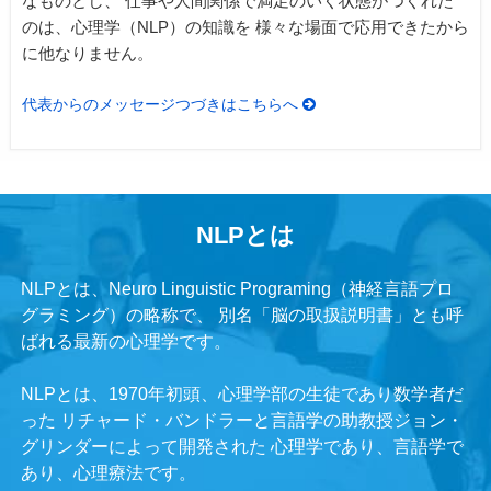
なものとし、
仕事や人間関係で満足のいく状態がつくれた
のは、心理学（NLP）の知識を
様々な場面で応用できたから
に他なりません。
代表からのメッセージつづきはこちらへ
NLPとは
NLPとは、Neuro Linguistic Programing（神経言語プロ
グラミング）の略称で、
別名「脳の取扱説明書」とも呼
ばれる最新の心理学です。
NLPとは、1970年初頭、心理学部の生徒であり数学者だ
った
リチャード・バンドラーと言語学の助教授ジョン・
グリンダーによって開発された
心理学であり、言語学で
あり、心理療法です。