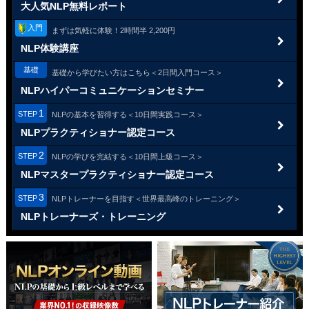
大人気NLP無料レポート
入門
まずは気軽に体験！
2時間半 2,200円
NLP体験講座
基礎
基礎から学びたい方はこちら
＜2日間入門コース＞
NLPハイパー
コミュニケーションセミナー
1
STEP
NLPの基本を習得する
＜10日間実践コース＞
NLPプラクティショナー
認定コース
2
STEP
NLPの学びを完結する
＜10日間上級コース＞
NLPマスタープラクティショナー
認定コース
3
STEP
NLPトレーナーを目指す
＜世界最高峰のトレーニング＞
NLPトレーナーズ・
トレーニング