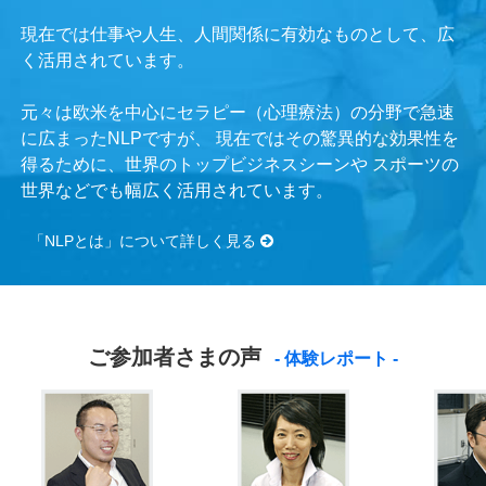
現在では仕事や人生、人間関係に有効なものとして、広
く活用されています。
元々は欧米を中心にセラピー（心理療法）の分野で急速
に広まったNLPですが、
現在ではその驚異的な効果性を
得るために、世界のトップビジネスシーンや
スポーツの
世界などでも幅広く活用されています。
「NLPとは」について詳しく見る
ご参加者さまの声
- 体験レポート -