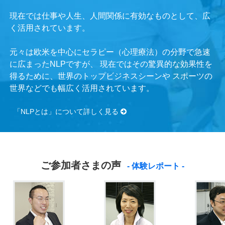
現在では仕事や人生、人間関係に有効なものとして、広
く活用されています。
元々は欧米を中心にセラピー（心理療法）の分野で急速
に広まったNLPですが、
現在ではその驚異的な効果性を
得るために、世界のトップビジネスシーンや
スポーツの
世界などでも幅広く活用されています。
「NLPとは」について詳しく見る
ご参加者さまの声
- 体験レポート -