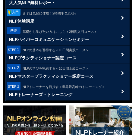
大人気NLP無料レポート
入門
まずは気軽に体験！
2時間半 2,200円
NLP体験講座
基礎
基礎から学びたい方はこちら
＜2日間入門コース＞
NLPハイパー
コミュニケーションセミナー
1
STEP
NLPの基本を習得する
＜10日間実践コース＞
NLPプラクティショナー
認定コース
2
STEP
NLPの学びを完結する
＜10日間上級コース＞
NLPマスタープラクティショナー
認定コース
3
STEP
NLPトレーナーを目指す
＜世界最高峰のトレーニング＞
NLPトレーナーズ・
トレーニング