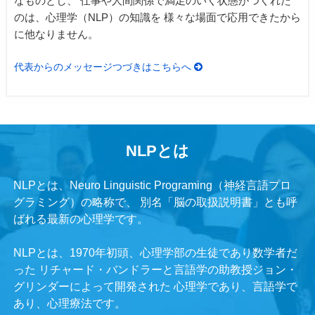
なものとし、
仕事や人間関係で満足のいく状態がつくれた
のは、心理学（NLP）の知識を
様々な場面で応用できたから
に他なりません。
代表からのメッセージつづきはこちらへ
NLPとは
NLPとは、Neuro Linguistic Programing（神経言語プロ
グラミング）の略称で、
別名「脳の取扱説明書」とも呼
ばれる最新の心理学です。
NLPとは、1970年初頭、心理学部の生徒であり数学者だ
った
リチャード・バンドラーと言語学の助教授ジョン・
グリンダーによって開発された
心理学であり、言語学で
あり、心理療法です。