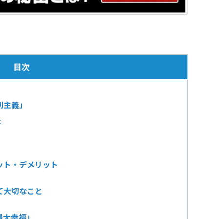
目次
利主義」
は
ット・デメリット
て大切なこと
最大幸福」