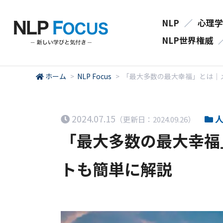
NLP
／
心理学
NLP世界権威
ホーム
>
NLP Focus
>
「最大多数の最大幸福」とは｜
2024.07.15
人
（更新日：2024.09.26）
「最大多数の最大幸福
トも簡単に解説