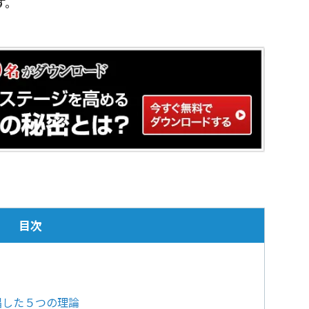
す。
目次
唱した５つの理論