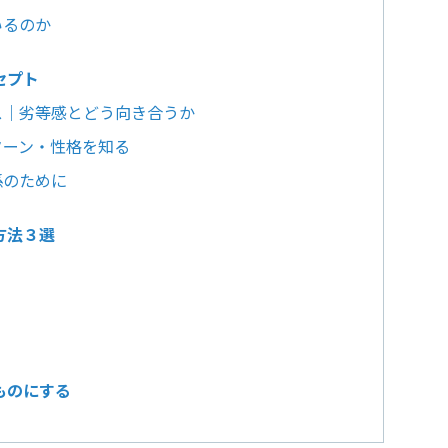
いるのか
セプト
ス｜劣等感とどう向き合うか
ターン・性格を知る
係のために
方法３選
ものにする