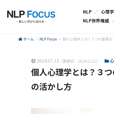
NLP
／
心理学
NLP世界権威
ホーム
>
NLP Focus
>
個人心理学とは？３つの重要な
2024.07.15
心
（更新日：2024.11.21）
個人心理学とは？３つ
の活かし方