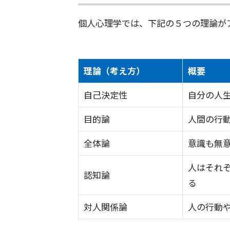
個人心理学では、下記の５つの理論が
理論
（考え方）
概要
自己決定性
自分の人
目的論
人間の行
全体論
意識も無
人はそれ
認知論
る
対人関係論
人の行動