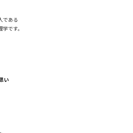
人である
理学です。
思い