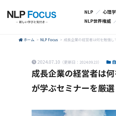
NLP
／
心理学
NLP世界権威
ホーム
>
NLP Focus
>
成長企業の経営者は何を勉強し
2024.07.10
自
（更新日：2024.09.23）
成長企業の経営者は何
が学ぶセミナーを厳選