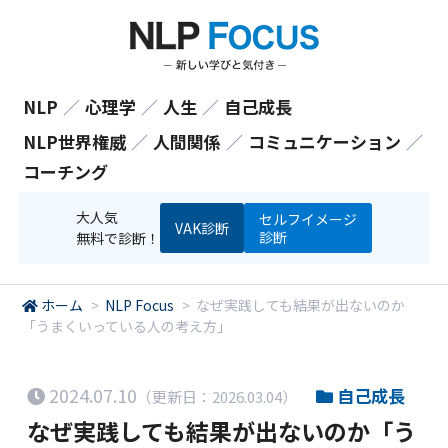
NLP
／
心理学
／
人生
／
自己成長
NLP世界権威
／
人間関係
／
コミュニケーション
／
コーチング
大人気
セルフイメージ
VAK診断
診断
無料で診断！
ホーム
>
NLP Focus
>
なぜ実践しても結果が出ないのか
「うまくいっている人の考え方」
2024.07.10
自己成長
（更新日：2026.03.04）
なぜ実践しても結果が出ないのか「う