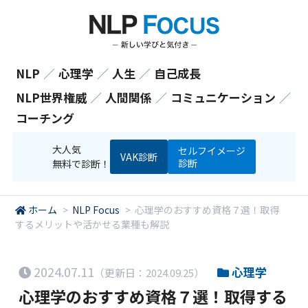
NLP
／
心理学
／
人生
／
自己成長
NLP世界権威
／
人間関係
／
コミュニケーション
／
コーチング
大人気
セルフイメージ
VAK診断
診断
無料で診断！
ホーム
>
NLP Focus
>
心理学のおすすめ資格７選！取得
するメリットや活かせる業種も解説
2024.07.11
心理学
（更新日：2024.09.25）
心理学のおすすめ資格７選！取得する