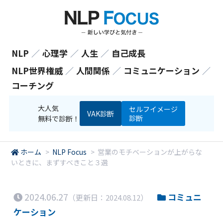
NLP
／
心理学
／
人生
／
自己成長
NLP世界権威
／
人間関係
／
コミュニケーション
／
コーチング
大人気
セルフイメージ
VAK診断
診断
無料で診断！
ホーム
>
NLP Focus
>
営業のモチベーションが上がらな
いときに、まずすべきこと３選
2024.06.27
コミュニ
（更新日：2024.08.12）
ケーション