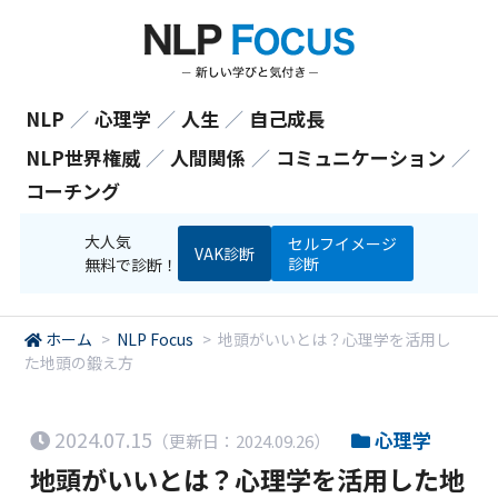
NLP
／
心理学
／
人生
／
自己成長
NLP世界権威
／
人間関係
／
コミュニケーション
／
コーチング
大人気
セルフイメージ
VAK診断
診断
無料で診断！
ホーム
>
NLP Focus
>
地頭がいいとは？心理学を活用し
た地頭の鍛え方
2024.07.15
心理学
（更新日：2024.09.26）
地頭がいいとは？心理学を活用した地