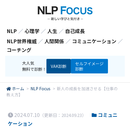
NLP
／
心理学
／
人生
／
自己成長
NLP世界権威
／
人間関係
／
コミュニケーション
／
コーチング
大人気
セルフイメージ
VAK診断
診断
無料で診断！
ホーム
>
NLP Focus
>
新人の成長を加速させる【仕事の
教え方】
2024.07.10
コミュニ
（更新日：2024.09.23）
ケーション