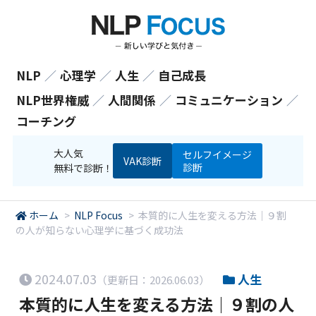
NLP
／
心理学
／
人生
／
自己成長
NLP世界権威
／
人間関係
／
コミュニケーション
／
コーチング
大人気
セルフイメージ
VAK診断
診断
無料で診断！
ホーム
>
NLP Focus
>
本質的に人生を変える方法｜９割
の人が知らない心理学に基づく成功法
2024.07.03
人生
（更新日：2026.06.03）
本質的に人生を変える方法｜９割の人