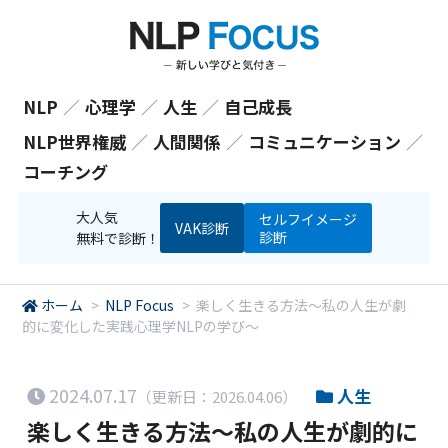
NLP
／
心理学
／
人生
／
自己成長
NLP世界権威
／
人間関係
／
コミュニケーション
／
コーチング
大人気
セルフイメージ
VAK診断
診断
無料で診断！
ホーム
>
NLP Focus
>
楽しく生きる方法～私の人生が劇
的に変化した実践心理学NLPの学び～
2024.07.17
人生
（更新日：2026.04.06）
楽しく生きる方法～私の人生が劇的に