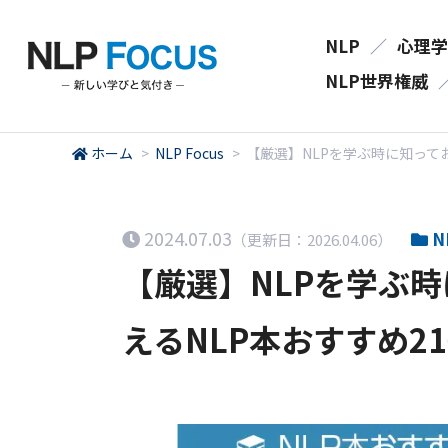
NLP
／
心理学
NLP世界権威
ホーム
>
NLP Focus
>
【厳選】NLPを学ぶ時に知って
2024.07.03
N
（更新日：2026.04.06）
【厳選】NLPを学ぶ
えるNLP本おすすめ2