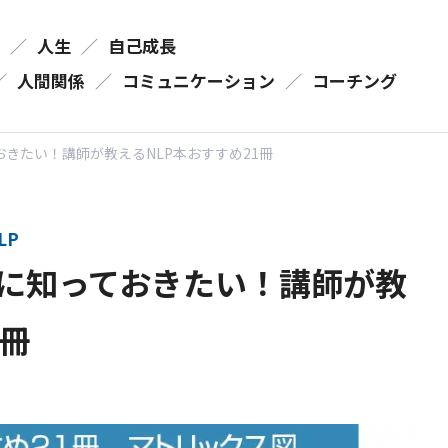
／
人生
／
自己成長
／
人間関係
／
コミュニケーション
／
コーチング
おきたい！講師が教えるNLP本おすすめ21冊
LP
時に知っておきたい！講師が教
1冊