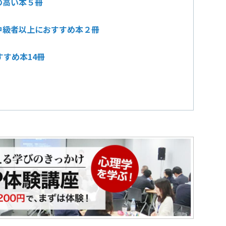
の高い本５冊
中級者以上におすすめ本２冊
すめ本14冊