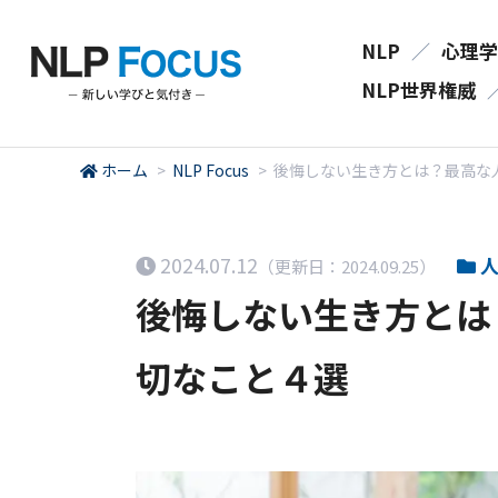
NLP
／
心理学
NLP世界権威
ホーム
>
NLP Focus
>
後悔しない生き方とは？最高な
2024.07.12
人
（更新日：2024.09.25）
後悔しない生き方とは
切なこと４選