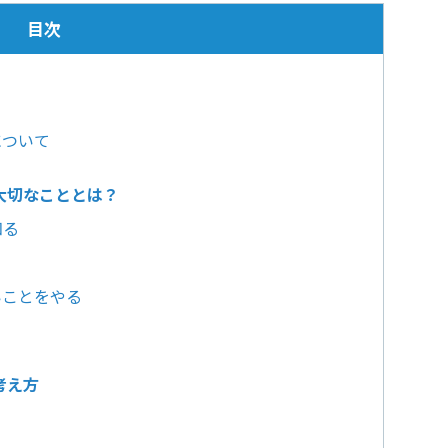
目次
について
大切なこととは？
知る
いことをやる
考え方