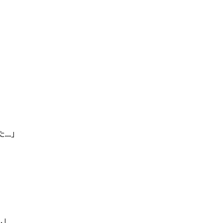
..」
.」