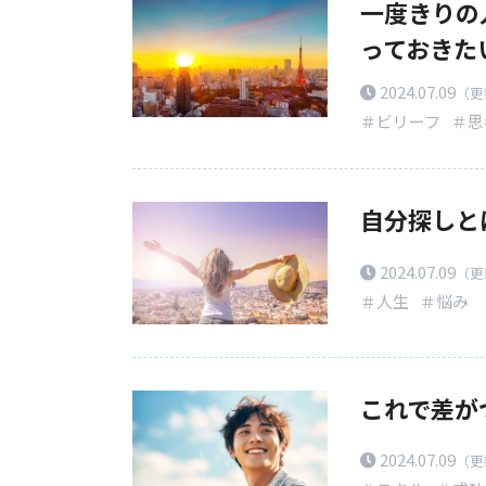
一度きりの
っておきた
2024.07.09
（更新
＃ビリーフ
＃思
自分探しと
2024.07.09
（更新
＃人生
＃悩み
これで差が
2024.07.09
（更新