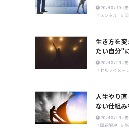
2024.07.10
（更新
＃メンタル
＃問
生き方を変
たい自分"
2024.07.09
（更新
＃セルフイメー
人生やり直
ない仕組み
2024.07.09
（更新
＃問題解決
＃悩