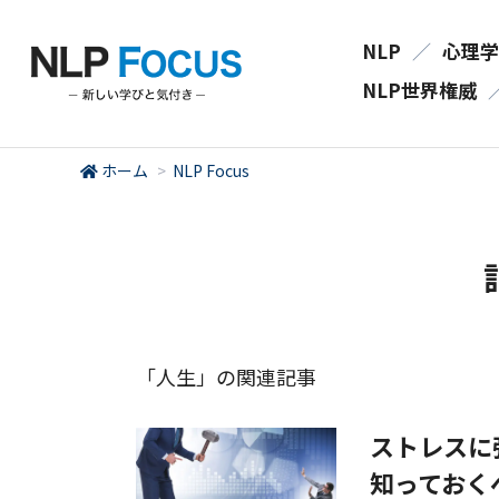
NLP
／
心理学
NLP世界権威
ホーム
>
NLP Focus
「人生」の関連記事
ストレスに
知っておく