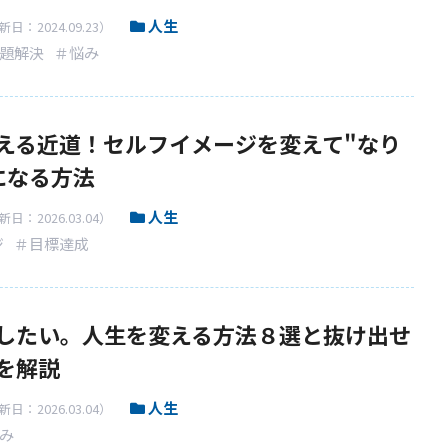
人生
日：2024.09.23）
題解決
＃悩み
える近道！セルフイメージを変えて"なり
になる方法
人生
日：2026.03.04）
ジ
＃目標達成
したい。人生を変える方法８選と抜け出せ
を解説
人生
日：2026.03.04）
み