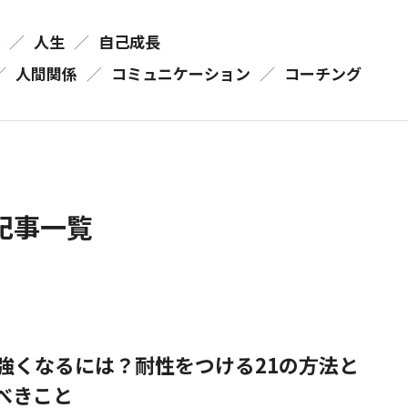
／
人生
／
自己成長
／
人間関係
／
コミュニケーション
／
コーチング
記事一覧
強くなるには？耐性をつける21の方法と
べきこと