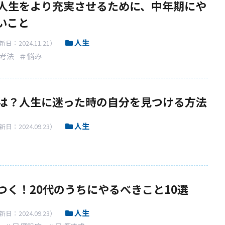
人生をより充実させるために、中年期にや
いこと
人生
日：2024.11.21）
考法
＃悩み
は？人生に迷った時の自分を見つける方法
人生
日：2024.09.23）
つく！20代のうちにやるべきこと10選
人生
日：2024.09.23）