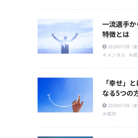
一流選手か
特徴とは
2024.07.09
（更新
＃メンタル
＃成
「幸せ」と
なる5つの
2024.07.09
（更新
＃成功