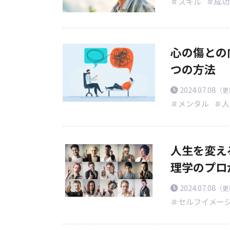
＃スキル
＃成功
心の傷との
つの方法
2024.07.08
（更新
＃メンタル
＃人
人生を変え
理学のプロ
2024.07.08
（更新
＃セルフイメー