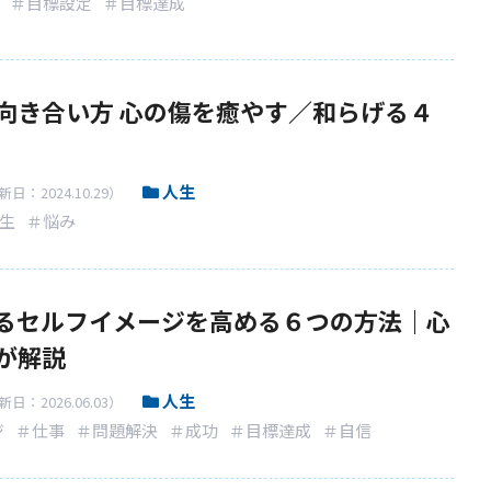
＃目標設定
＃目標達成
向き合い方 心の傷を癒やす／和らげる４
人生
日：2024.10.29）
生
＃悩み
るセルフイメージを高める６つの方法｜心
が解説
人生
日：2026.06.03）
ジ
＃仕事
＃問題解決
＃成功
＃目標達成
＃自信