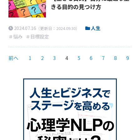
きる目的の見つけ方
2024.07.16
人生
（更新日：2024.09.30）
＃悩み
＃目標設定
前へ
1
2
3
4
5
6
7
8
9