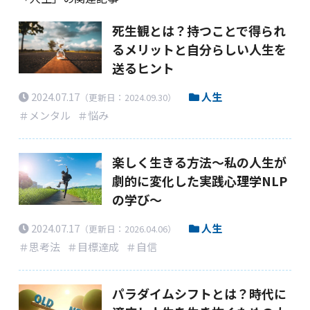
死生観とは？持つことで得られ
るメリットと自分らしい人生を
送るヒント
2024.07.17
人生
（更新日：2024.09.30）
＃メンタル
＃悩み
楽しく生きる方法～私の人生が
劇的に変化した実践心理学NLP
の学び～
2024.07.17
人生
（更新日：2026.04.06）
＃思考法
＃目標達成
＃自信
パラダイムシフトとは？時代に