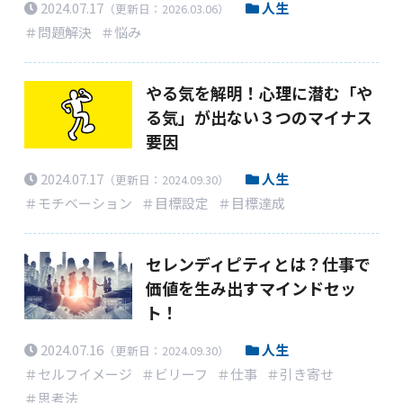
2024.07.17
人生
（更新日：2026.03.06）
＃問題解決
＃悩み
やる気を解明！心理に潜む「や
る気」が出ない３つのマイナス
要因
2024.07.17
人生
（更新日：2024.09.30）
＃モチベーション
＃目標設定
＃目標達成
セレンディピティとは？仕事で
価値を生み出すマインドセッ
ト！
2024.07.16
人生
（更新日：2024.09.30）
＃セルフイメージ
＃ビリーフ
＃仕事
＃引き寄せ
＃思考法