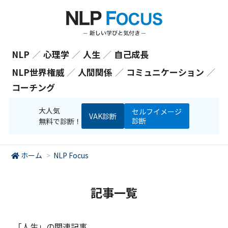
NLP
／
心理学
／
人生
／
自己成長
NLP世界権威
／
人間関係
／
コミュニケーション
／
コーチング
大人気
セルフイメージ
VAK診断
診断
無料で診断！
ホーム
>
NLP Focus
記事一覧
「人生」の関連記事