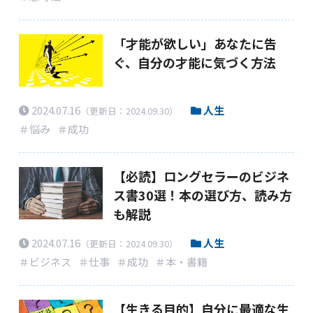
「才能が欲しい」あなたに告
ぐ、自分の才能に気づく方法
2024.07.16
人生
（更新日：2024.09.30）
＃悩み
＃成功
【必読】ロングセラーのビジネ
ス書30選！本の選び方、読み方
も解説
2024.07.16
人生
（更新日：2024.09.30）
＃ビジネス
＃仕事
＃成功
＃本・書籍
【生きる目的】自分に最適な生