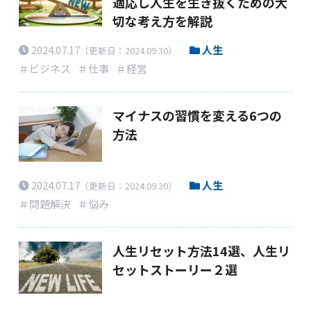
適応し人生を生き抜くための大
切な考え方を解説
2024.07.17
人生
（更新日：2024.09.30）
＃ビジネス
＃仕事
＃経営
マイナスの習慣を変える6つの
方法
2024.07.17
人生
（更新日：2024.09.30）
＃問題解決
＃悩み
人生リセット方法14選、人生リ
セットストーリー２選