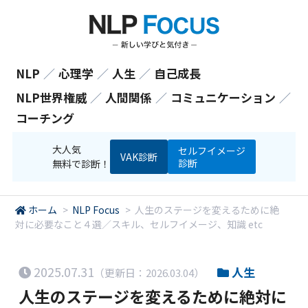
NLP
／
心理学
／
人生
／
自己成長
NLP世界権威
／
人間関係
／
コミュニケーション
／
コーチング
大人気
セルフイメージ
VAK診断
診断
無料で診断！
ホーム
>
NLP Focus
>
人生のステージを変えるために絶
対に必要なこと４選／スキル、セルフイメージ、知識 etc
2025.07.31
人生
（更新日：2026.03.04）
人生のステージを変えるために絶対に