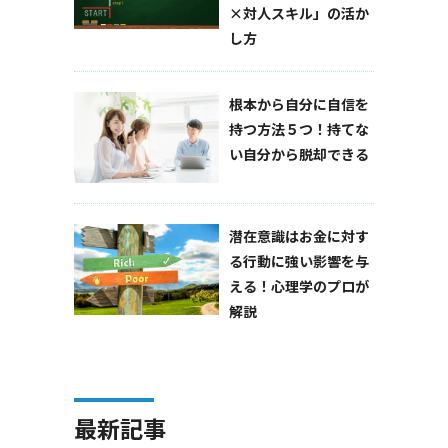
×対人スキル」の活か
し方
根本から自分に自信を
持つ方法５つ！持てな
い自分から脱却できる
潜在意識はお金に対す
る行動に強い影響を与
える！心理学のプロが
解説
最新記事