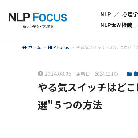
NLP
／
心理学
NLP世界権威
ホーム
>
NLP Focus
>
やる気スイッチはどこにある？
2024.08.05
自
（更新日：2024.11.16）
やる気スイッチはどこ
選"５つの方法