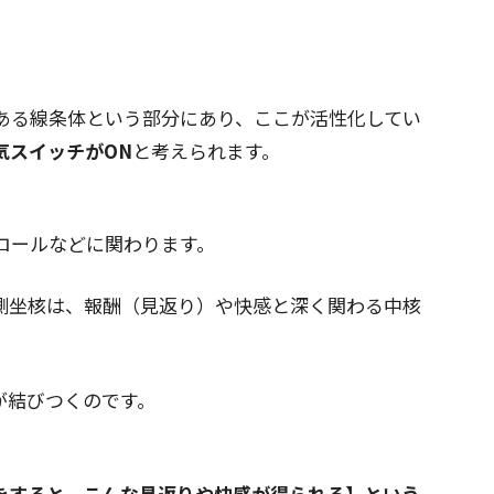
。
ある線条体という部分にあり、ここが活性化してい
気スイッチがON
と考えられます。
ロールなどに関わります。
側坐核は、報酬（見返り）や快感と深く関わる中核
が結びつくのです。
をすると、こんな見返りや快感が得られる】という