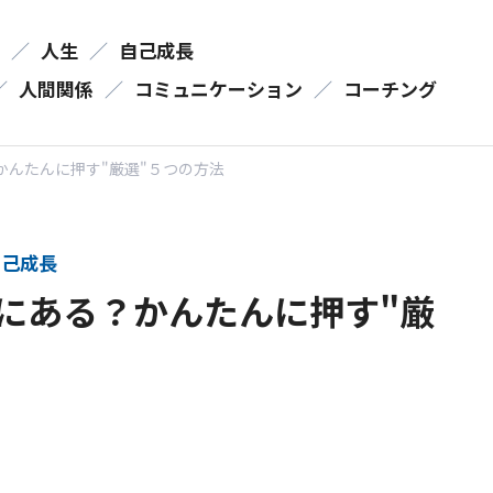
／
人生
／
自己成長
／
人間関係
／
コミュニケーション
／
コーチング
かんたんに押す"厳選"５つの方法
己成長
にある？かんたんに押す"厳