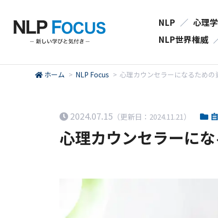
NLP
／
心理学
NLP世界権威
ホーム
>
NLP Focus
>
心理カウンセラーになるための
2024.07.15
自
（更新日：2024.11.21）
心理カウンセラーにな