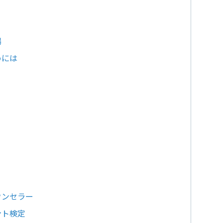
場
めには
ウンセラー
ント検定