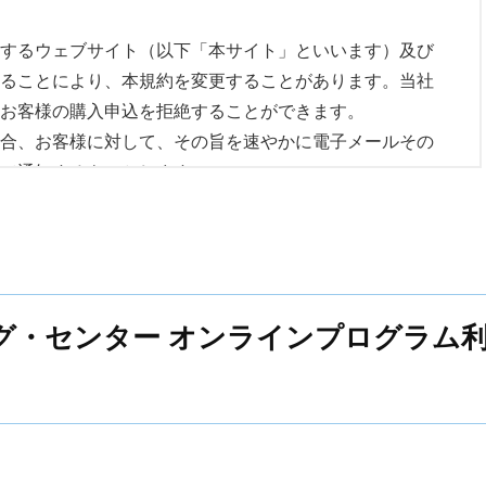
社のウェブサイト上に掲載する手続き、又は当社が定める
するウェブサイト（以下「本サイト」といいます）及び
申込を受けた時、受講希望者に対して、本講座の受講を許
ることにより、本規約を変更することがあります。当社
払い方法を電子メール又は書面にて通知するものとしま
お客様の購入申込を拒絶することができます。
合、お客様に対して、その旨を速やかに電子メールその
録情報が不十分な場合、電子メール等により提出を求め、
て通知するものとします。
のちに本講座の受講を許諾するものとします。
提供に係る契約（以下「本契約」という）は、受講料金の
成立し、受講希望者は、本規約の定めに従い受講者たる資
。
ニング・センター オンラインプログラム
PDFなどのデジタルコンテンツ）の著作権は当社にあり
下の点にご注意下さい。
次の各号に掲げるとおりです。
るデータ蓄積手段（印刷物、ビデオ、DVD、CDR、MD
ことを禁じます。商品を自己の学習の目的にのみ使用す
へお振込み下さい。（振込手数料は受講希望者の負担と
いても商品現物および複製品を譲渡、貸与、販売、転