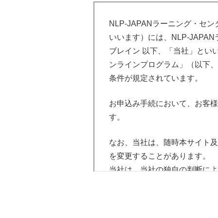
します。）指定口座は、申込み
売、オークション出品、講演活
ます。
NLP-JAPANラーニング・
てはならないものとします。
（２）クレジット決済
いいます）には、NLP-JAP
各カード会社の引き落とし日に
ブレイン 以下、「当社」といいま
第２条（発送・配信および代
ンラインプログラム」（以下、
第５条（権利）
当社は、購入申込みを承諾
条件が規定されています。
様の指定する日本国内の送
本講座修了後に取得することが
配信するものとします。但
の方法により通知するものとし
お申込み手続において、お客様
は、当社はお客様に対し、
す。
第６条（講座修了の条件）
お客様は、本サイト上その
各講座所定のカリキュラム
なお、当社は、随時本サイト及
載する方法で支払うものと
められるものとします。各
を変更することがあります。
宜の方法により通知するも
当社は、当社の独自の判断によ
第３条（登録情報の使用）
但し、当社が申込を拒絶する場
当社は、商品購入手続きの過程
受講者の都合で３０分以上
他当社が適切と判断する方法に
他のお客様に関する情報を、本
たすことから 講座は欠席
ることができるものとします。