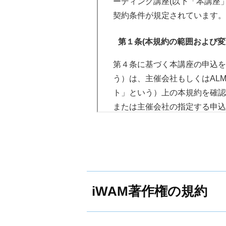
コンテンツの一部または全部を
ーディング講座(以下「本講座
（９）受講者が精神的に不
料金の返金はございません。
お客様が第１条の規定に反した
CDR、MD等）により複製お
契約条件が規定されています。
たはカウンセリング等に通
償額に加え、法令で許容される
用するものとし、いかなる方法
談の上参加すること。
[ 記録・録画等の使用 ]
第１条(本規約の範囲および変
して当社が相当と認める金額を
ョン出品、講演活動および電子
（１０）受講者の体調不良
ものとします。
健康上の影響が懸念される
当社は、NLP体験講座の撮影
第４条に基づく本講座の申込を
第８条（損害賠償の範囲）
従うこと。
ト、SNS、各関連メディア媒
う）は、主催会社もしくはALM
第５条（利用拒否）
当社は、お客様による商品の使
ト」という）上の本規約を確認
当社と受講者は、本講座の
障しません。したがってお客様
当社は、利用者が以下に該当す
または主催会社の指定する申込
なく、また、受講者の行う
商品の使用により派生するいか
およびパスワード取り消し、本
以下には、受講希望者が「NL
本規約の内容を承諾したものと
す。
るものとします。また商品はお
込みを行い、受講するにあたっ
第２条(提供サービス)
果・成果を得ることを保証する
（１）本規約等に違反した場
第９条（受講者資格の中断・
主催会社は受講者に対し、第３
（２）登録事項に虚偽の内容
第９条（商品に含まれる情報
受講者が次の各号に掲げるいず
会社が別途定める講座内容によ
[ 受講申込み ]
（３）本サービスの利用にあ
なく、直ちに本契約を解除し、
教授するものとします。
商品に含まれるデモンストレー
iWAM著作権の規約
（４）IDもしくはパスワード
受講希望者は、NLP-JAPA
消すことができるものとします
第３条(受講料金等)
めて秘匿性の高いものです。し
（５）その他、本サービスを
ブレイン／以下「当社」という
合（同項第２号を除く）は、受
公開をしてはならないものとし
受講者は、主催会社からの受講
るその他の手続きに従って受講