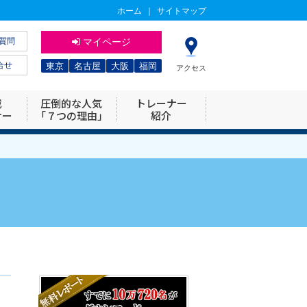
ホーム
｜
サイトマップ
質問
マイページ
合せ
東京
名古屋
大阪
福岡
アクセス
威
圧倒的な人気
トレーナー
ナー
「７つの理由」
紹介