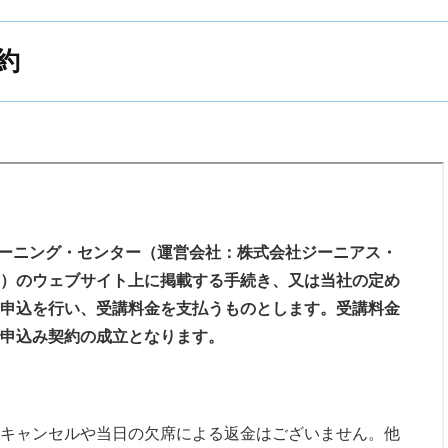
ことにより、振替受講することができます。
法）
ネット環境が必要となります。動画はストリーミング再
約
講座の開催が約束されるものではありません。振替受講を
生や視聴には大量のデータ（パケット）通信を行うた
期になる場合、当社は受講者に対して支払済の振替受講料金
シーポリシーに従い、登録情報および受講者が講座を受
て通信料が発生します。データ通信量が一定の基準に達
るものとします。
入する過程において、当社が知り得た情報（以下「受講
通信速度制限が行われることがあります。スマートフォ
とができるものとします。
、Wi-fi環境でのご利用を推奨します。
の種類・バージョン、通信機器の種類・性能、インター
載されるプライバシーポリシーに従い、登録情報及び受講
作しないことがあります。
において、当社が知り得た情報（以下「受講者情報」とい
）については、お客様が商品を受領した日から８日以内
生するデータ通信費用など通信にかかる全ての費用は利
Nラーニング・センター（運営会社：株式会社ジーニアス・
るものとします。
当社へご連絡があった場合に限り、返品をお受けするもの
）のウェブサイト上に掲載する手続き、又は当社の定め
申込を行い、受講料金を支払うものとします。受講料金
び録音を行い、資料又は販促物として当社のホームページ
申込み契約の成立となります。
あるいは販売を行う場合があります。
への商品の返送に要する費用は、お客様の負担とします。
商品ごとに異なります。当社の各商品ページ上に掲載し
項）
、以下のいずれかに該当する場合には、返品をお受けする
規約に別段の定めがない限り、利用料金の返金または課
るにあたり、次の各号に掲げる事項を遵守しなければなり
のキャンセルや当日の欠席による返金はございません。他
商品