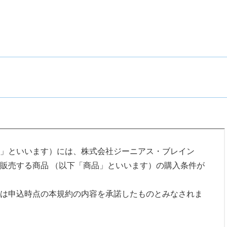
ブサイト上に掲載する手続き、又は当社の定めるその他の
を行い、氏名・住所・電話番号・決済方法・講座日程、そ
について、正確且つ最新の情報（以下「登録情報」とい
して提供するものとします。
務先等の所属団体（以下「所属団体」という）を通じて申
込」という）、所属団体と各受講者は連帯して本規約に基
す。
の事由に該当する方は、本講座の受講申込を行うことがで
」といいます）には、株式会社ジーニアス・ブレイン
販売する商品 （以下「商品」といいます）の購入条件が
もしくは補助開始の審判を受けている場合
解できない可能性がある場合
は申込時点の本規約の内容を承諾したものとみなされま
の受講者としての適格性に欠けると判断した場合
諾）