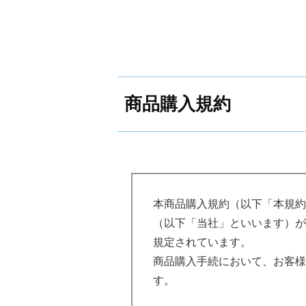
第２条（本受講の申込）
受講希望者は、当社のウェ
手続きに従って、受講申込
の他当社の別途定める事項
う）を申込書その他に記載
商品購入規約
受講希望者が、本講座を勤
し込む場合（以下「団体申
づく義務を負うものとしま
次の各号に掲げるいずれか
本商品購入規約（以下「本規約
きません。
（以下「当社」といいます）が
（１）後見開始、保佐開始
規定されています。
（２）講座内容を適切に理
商品購入手続において、お客様
（３）その他当社が本講座
す。
第３条（本講座受講申込の承