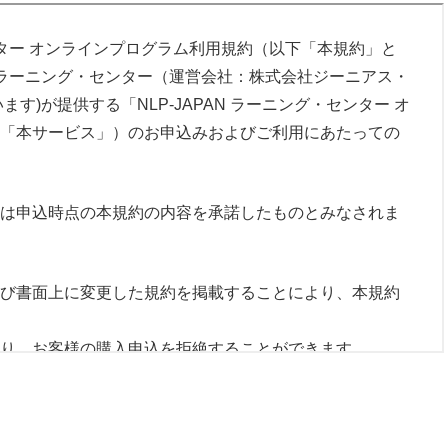
後に当社から電子メール又は書面にて通知するものとし
動および電子メディアによる配信等により、一般公開し
センター オンラインプログラム利用規約（以下「本規約」と
ANラーニング・センター（運営会社：株式会社ジーニアス・
引き落しされます。
す)が提供する「NLP-JAPAN ラーニング・センター オ
金）
「本サービス」）のお申込みおよびご利用にあたっての
した場合、原則として申込みの受領後１４日以内に、お客
付先へ本商品を発送または、メールおよびストリーミング
できる権利は、当社のウェブサイト上に掲示する等適宜
し、本商品の在庫がなく、当該期間内に発送できないとき
ます。
は申込時点の本規約の内容を承諾したものとみなされま
その旨を通知するものとします。
他で当社が掲示する代金額および諸費用を、本サイトに記
を全て、又は一定の時間受講することで、講座の修了が認
び書面上に変更した規約を掲載することにより、本規約
します。
講座による条件は、当社のウェブサイト上に掲示する等適
のとします。
り、お客様の購入申込を拒絶することができます。
合、お客様に対して、その旨を速やかに電子メールその
で、当社が知り得たお客様の氏名・住所・電話番号その
の途中退出等がある場合、カリキュラムの習得に支障をき
て通知するものとします。
サイトに掲載されるプライバシーポリシーに従い使用す
扱いとなります。その場合には次回以降に開催される同講座