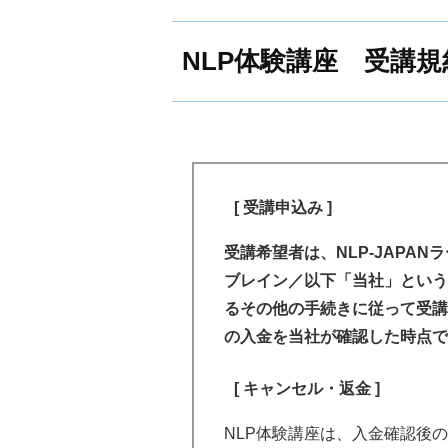
へ、振替受講料金を支払う
第１条（本サービスの提供方
第４条（登録情報の使用）
本サービスの利用にはインター
NLP体験講座 受講規
前項の場合、次回以降の同
生でご提供いたします。動画再
希望した 講座が中止・延
本サイトに掲載されるプライバ
め、携帯・通信キャリア各社に
を１０営業日以内に返金す
講する過程、お客様が商品を購
した時点で、通信会社で規程の
者情報」という）を使用するこ
ンやタブレットでご視聴の場合は
第７条（登録情報の使用）
使用環境（端末、ソフトウェア
第５条（保証・返品）
当社のウェブサイト上に掲
[ 受講申込み ]
ネット回線等）により正常に動
者が本講座を受講する過程
当社が販売する商品（物品
本サービスの利用にあたって発
受講希望者は、NLP-JAPA
う）を使用することができ
に、当社所定の方法により
用者の負担となります。
ブレイン／以下「当社」という
とします。
るその他の手続きに従って受講
当社は、講座内容の撮影及
第２条（利用料金）
の入金を当社が確認した時点で
等、各関連媒体への掲載、
前項の場合において、当社
利用料金（動画商品代金）は、
第８条（遵守事項及び確認事
[ キャンセル・返金 ]
前各項の規定にかかわらず
ます。本サービスの申込後、本
ことはできません。
受講者は、本講座を受講す
金の中止を行いません。
NLP体験講座は、入金確認後
（１）一度でも開封された