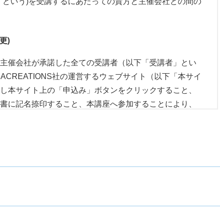
あらゆるデータ蓄積手段（印刷物、ビデオ、DVD、
」という)を受講するにあたっての貴方と主催会社との間の
安定な状態になり精神科・神経科に通院している場合、ま
場合、当社が法令に基づき請求することのできる損害賠
よび転載することを禁じます。自己の学習の目的にのみ使
っている場合は、必ず担当医師、またはカウンセラーに相
限度で、本商品の代金額の５倍に相当する金額を上限と
においても複製品を譲渡、貸与、販売、転売、オークシ
更)
違約罰として支払うものとします。
メディアによる配信等により、一般公開してはならない
などにより講座受講が難しい場合、または他の受講者への
と場合、当社及び講師が判断する欠席や途中退出の指示に
及び録音を行い、資料又は販促物として当社のウェブサイ
主催会社が承諾した全ての受講者（以下「受講者」とい
体への掲載、あるいは販売を行う場合があります。
ACREATIONS社の運営するウェブサイト（以下「本サイ
用における安全性または適法性、有用性について一切保
し本サイト上の「申込み」ボタンをクリックすること、
受講は、受講者の事業における成果を何ら保障するもので
は、当社およびその代理人、従業員および提携先等に、
る場合、事前に通知催告することなく直ちに利用者のID
書に記名捺印すること、本講座へ参加することにより、
事業に関して一切の責任を負うものでないことを確認しま
なるクレーム、請求、損害賠償もし得ないことに同意す
サービスの利用を拒否することができるものとします。
P体験講座 無料参加チケット」を使用しNLP体験講座へ申
みなされます。
客様が商品内容を習得することまたは教材で示された効
ての契約事項が規定されています。
ものではありません。
合
取消）
条で定める受講料金を対価として、本講座を通じて主催
または不足があったとき
の一般公開の禁止）
れかの事由に該当する場合、当社は事前に通知すること
りフォトリーディング・ホール・マインド・システムを
たり、当社運営を妨害した場合
当該受講者の受講資格を停止、又は将来に向かって取り
ションおよび事例は、個人情報に関わるものであり、極
を不正に使用し、または使用させた場合
Nラーニング・センター（運営会社：株式会社ジーニアス・
。また、次の各号に掲げるいずれかの事由に該当する場
たがってデモンストレーションおよび事例の転載、一般
利用することを当社が不適切と判断したとき
）のウェブサイト上に掲載する手続き、又は当社の定め
講料金の返金（返金保証による返金を含む）は行いませ
ます。この規定に反した場合は、当社はお客様に転載お
申込の承諾通知を受領後、直ちに承諾通知記載の方法に
申込を行ものとします。申込後に申込受付のメールが送