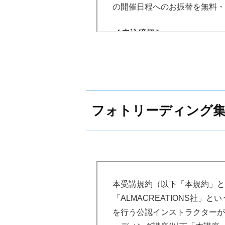
ません。
また動画配信商品の特性上、返
の開催日程へのお振替を無料・
（２）未開封であっても、
（１）受講者は、講座内容
（３）商品到着後、当社へ
の私的利用の範囲内で使用
第３条（利用者の責任）
[ 申込締切 ]
（４）商品到着後、当社へ
（２）講座内容をいかなる
利用者は本サービスの利用にあ
（５）オンラインプログラ
各開催日程ごとに、
定員になり
与、修正、使用許諾等を行
ンを遵守するものとし、またそ
コンテンツ、その他これら
（３）講座内における写真
[ 中止 ]
します。
形式を問いません）
（４）当社及び講師等の指
動等をしないこと。
当社は、運営上やむを得ない場
フォトリーディング集
本サービスで利用するIDおよ
前項第５号に定めるデジタ
（５）受講者の都合による
ないと判断した場合、NLP体
であり、利用者はこれらの権利
能な状態となった時点で、
（６）実習への不参加及び
は、NLP体験講座の受講料金
をしないこと。
但し、当社の責任は支払済みの
第４条（知的財産権）
第６条（返金）
（７）講座内容を理解する
は負いません。
返品のご連絡と商品の到着確認
又は理解しづらい部分があ
本サービスに表示され、あるい
ただし、当社からお客様への商
本受講規約（以下「本規約」とい
と。
る著作権、販売権その他の知的
[ 参加資格の取消 ]
料およびそれに掛る消費税につ
「ALMACREATIONS社
（８）本講座の受講におい
者に帰属しています。
講師や他の参加者へ迷惑となる
を行う公認インストラクターが
来の結果等について、当社
第７条（違約金）
うな行為があった場合、退出通