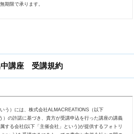
品や返金、交換は承っておりません。
無期限で承ります。
当社の責によらず、破損、汚損等が生じた商品
を自己の学習の目的にのみ使用するものとし、受講者個人
の事前連絡なく返送された商品
すること。
の連絡なく９日以上経過した商品
方法においても第三者に対して、領布、販売、譲渡、貸
たり、法令、その他行政機関の定める準則、ガイドライ
ム、動画コンテンツ、音声コンテンツ、PDF等のデジタル
次第締切といたします。
わないこと。
の他本規約等に違反する行為を行ってはならないものと
に類する無形の商品（ストリーミング配信、ダウンロード
撮影、録音、録画を行わないこと。
示に従うこと及び他の受講者の迷惑になるような行為、言
合、あるいは災害や疫病の流行などにより、開催ができ
中講座 受講規約
びパスワードは当社より利用者に対してのみ提供するもの
ルコンテンツについては、その性質上、提供または利用可
講座の中座、一時退出をしないこと。
験講座の開催を中止中断できるものとします。その際に
を第三者に譲渡できないものとします。
返品、返金、交換には応じないものとします。
講義の聴講のみ受講等、講座内容の学習に支障の出る行為
を10日以内に返金するものとします。
受講料金の返金に限られるものとし、その他一切の責任
上で個人差があることを前提に、内容が理解できなかった
後、当社所定の手続きにより返金致します。
ったとしても、当社及び講師等に一切の責任を求めないこ
は本サービスから取得できる全てのコンテンツ、に関す
品の送料、お客様が商品代金の支払い時に負担した手数
う）には、株式会社ALMACREATIONS（以下
財産権は全ては、当社または当社に権利を許諾した第三
いては返金の対象外となります。
」という）の許諾に基づき、貴方が受講申込を行った講座の講義
て知り得た内容につき、その完全性、有用性、正確性、将
行為、勧誘や営業行為、NLP体験講座の進行を妨げるよ
属する会社(以下「主催会社」という)が提供するフォトリ
及び講師等に一切の責任を求めないこと。
告をすることがあります。この場合、支払い済みの受講