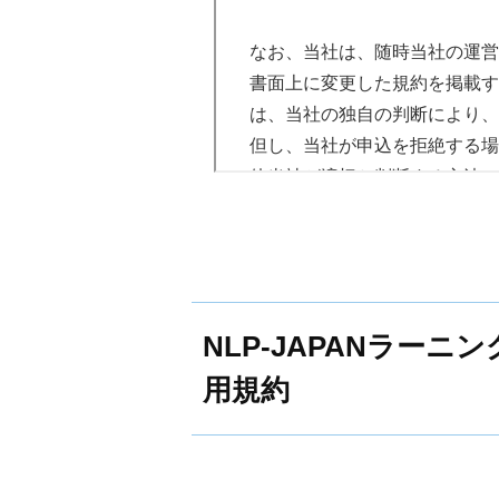
当社は受講希望者より、当
なお、当社は、随時当社の運営
他の手続きによって、受講
書面上に変更した規約を掲載す
諾する旨と、受講料金の支
は、当社の独自の判断により、
す。
但し、当社が申込を拒絶する場
なお、受講申込に必要な登
他当社が適切と判断する方法に
すべての登録情報が揃った
当社と受講者間の本講座の
入金を確認した時に有効に
第１条（著作権・販売権）
格を取得するものとします
NLP-JAPANラー
商品（教材および動画・音声・
第４条（決済方法）
ます。商品の使用については以
用規約
本講座の受講料金の決済方法は
商品の一部または全部をあらゆ
（１）銀行振込
等）により複製および転載する
受講料金を当社が指定する口座
るものとし、いかなる方法にお