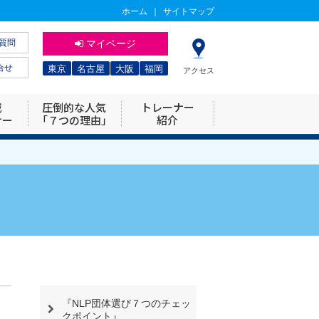
ホーム
｜
サイトマップ
質問
マイページ
合せ
東京
名古屋
大阪
福岡
アクセス
威
圧倒的な人気
トレーナー
ナー
「７つの理由」
紹介
『NLP団体選び７つのチェッ
クポイント』