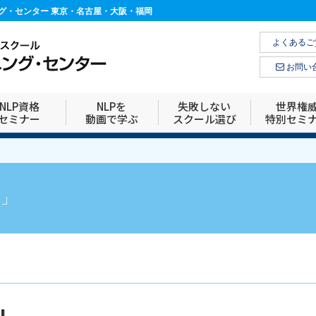
ニング・センター 東京・名古屋・大阪・福岡
よくあるご
お問い
NLP資格
NLPを
失敗しない
世界権
セミナー
動画で学ぶ
スクール選び
特別セミ
由」
』