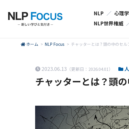
NLP
／
心理学
NLP世界権威
ホーム
>
NLP Focus
>
チャッターとは？頭の中のセル
2023.06.13
人
（更新日：2026.04.01）
チャッターとは？頭の