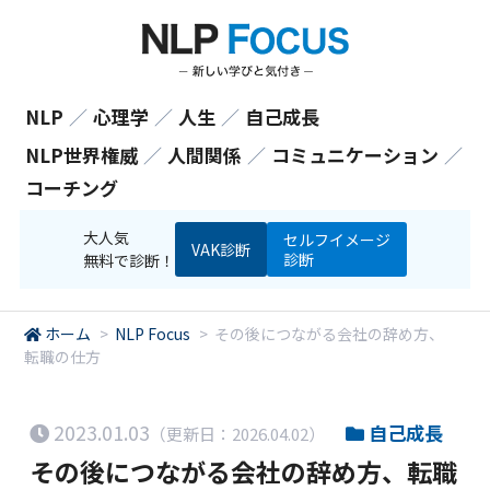
NLP
／
心理学
／
人生
／
自己成長
NLP世界権威
／
人間関係
／
コミュニケーション
／
コーチング
大人気
セルフイメージ
VAK診断
診断
無料で診断！
ホーム
>
NLP Focus
>
その後につながる会社の辞め方、
転職の仕方
2023.01.03
自己成長
（更新日：2026.04.02）
その後につながる会社の辞め方、転職