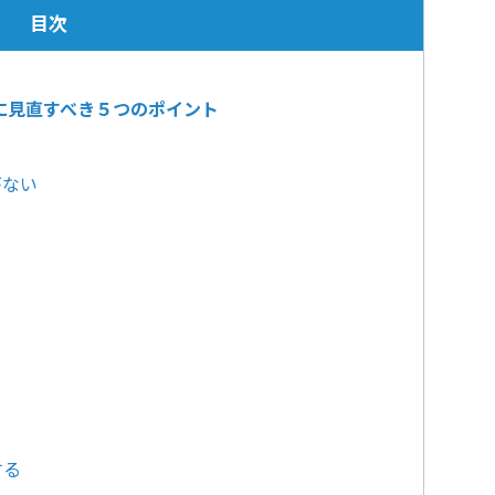
目次
に見直すべき５つのポイント
がない
る
する