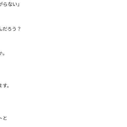
がらない」
んだろう？
か。
ます。
トと