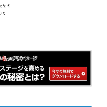
ための
ので