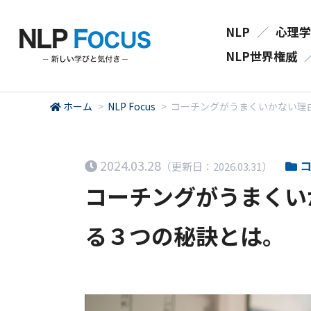
NLP
／
心理学
NLP世界権威
ホーム
>
NLP Focus
>
コーチングがうまくいかない理
2024.03.28
コ
（更新日：2026.03.31）
コーチングがうまくい
る３つの秘訣とは。