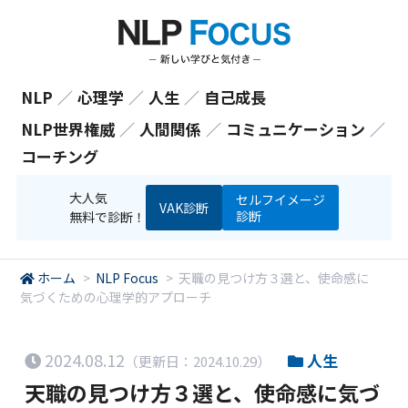
NLP
／
心理学
／
人生
／
自己成長
NLP世界権威
／
人間関係
／
コミュニケーション
／
コーチング
大人気
セルフイメージ
VAK診断
診断
無料で診断！
ホーム
>
NLP Focus
>
天職の見つけ方３選と、使命感に
気づくための心理学的アプローチ
2024.08.12
人生
（更新日：2024.10.29）
天職の見つけ方３選と、使命感に気づ