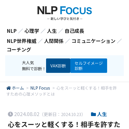
NLP
／
心理学
／
人生
／
自己成長
NLP世界権威
／
人間関係
／
コミュニケーション
／
コーチング
大人気
セルフイメージ
VAK診断
診断
無料で診断！
ホーム
>
NLP Focus
>
心をスーッと軽くする！相手を許
すための心理メソッドとは
2024.08.02
人生
（更新日：2024.10.23）
心をスーッと軽くする！相手を許すた