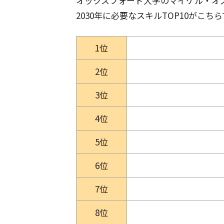
オックスフォード大学のマイケル・オ
2030年に必要なスキルTOP10がこち
1位
2位
3位
4位
5位
6位
7位
8位