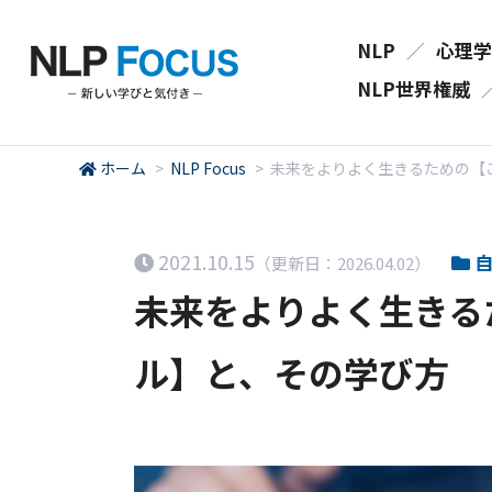
NLP
／
心理学
NLP世界権威
ホーム
>
NLP Focus
>
未来をよりよく生きるための【
2021.10.15
自
（更新日：2026.04.02）
未来をよりよく生きる
ル】と、その学び方