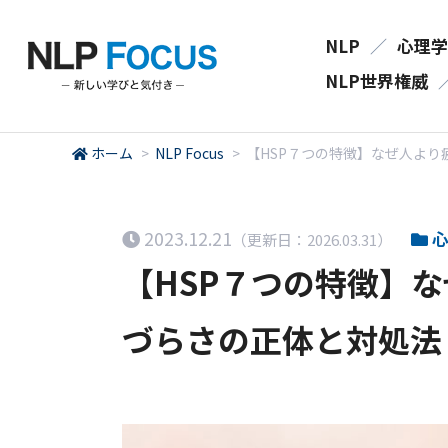
NLP
／
心理学
NLP世界権威
ホーム
>
NLP Focus
>
【HSP７つの特徴】なぜ人よ
2023.12.21
心
（更新日：2026.03.31）
【HSP７つの特徴】
づらさの正体と対処法