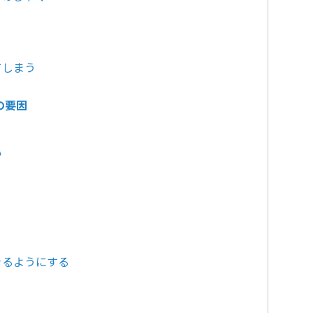
てしまう
の要因
い
きるようにする