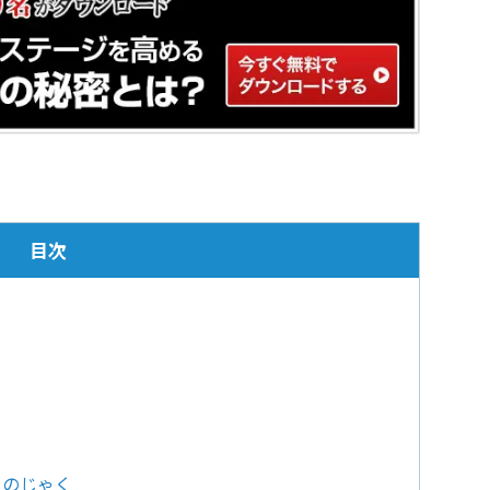
目次
まのじゃく