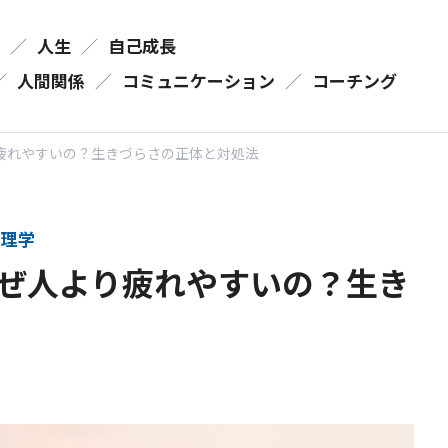
／
人生
／
自己成長
／
人間関係
／
コミュニケーション
／
コーチング
り疲れやすいの？生きづらさの正体と対処法
理学
なぜ人より疲れやすいの？生き