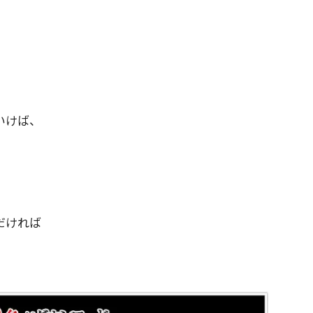
いけば、
。
だければ