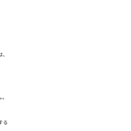
は、
。
ん。
する