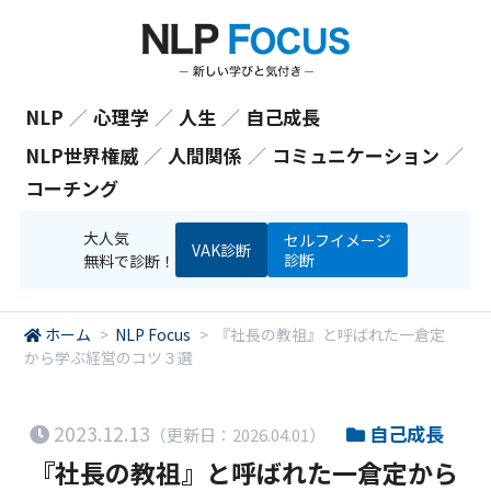
NLP
／
心理学
／
人生
／
自己成長
NLP世界権威
／
人間関係
／
コミュニケーション
／
コーチング
大人気
セルフイメージ
VAK診断
診断
無料で診断！
ホーム
>
NLP Focus
>
『社長の教祖』と呼ばれた一倉定
から学ぶ経営のコツ３選
2023.12.13
自己成長
（更新日：2026.04.01）
『社長の教祖』と呼ばれた一倉定から