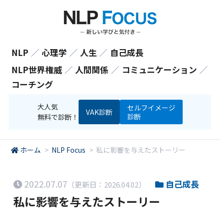
NLP
／
心理学
／
人生
／
自己成長
NLP世界権威
／
人間関係
／
コミュニケーション
／
コーチング
大人気
セルフイメージ
VAK診断
診断
無料で診断！
ホーム
>
NLP Focus
>
私に影響を与えたストーリー
2022.07.07
自己成長
（更新日：2026.04.02）
私に影響を与えたストーリー