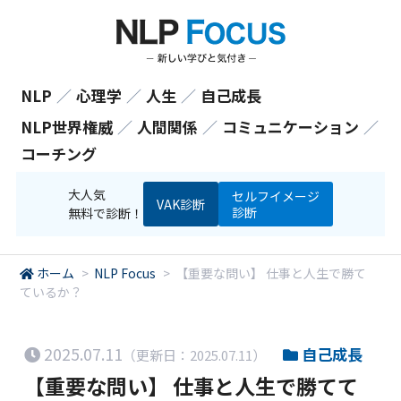
NLP
／
心理学
／
人生
／
自己成長
NLP世界権威
／
人間関係
／
コミュニケーション
／
コーチング
大人気
セルフイメージ
VAK診断
診断
無料で診断！
ホーム
>
NLP Focus
>
【重要な問い】 仕事と人生で勝て
ているか？
2025.07.11
自己成長
（更新日：2025.07.11）
【重要な問い】 仕事と人生で勝てて