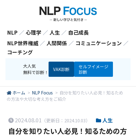
NLP
／
心理学
／
人生
／
自己成長
NLP世界権威
／
人間関係
／
コミュニケーション
／
コーチング
大人気
セルフイメージ
VAK診断
診断
無料で診断！
ホーム
>
NLP Focus
>
自分を知りたい人必見！知るため
の方法や大切な考え方をご紹介
2024.08.01
人生
（更新日：2024.10.03）
自分を知りたい人必見！知るための方