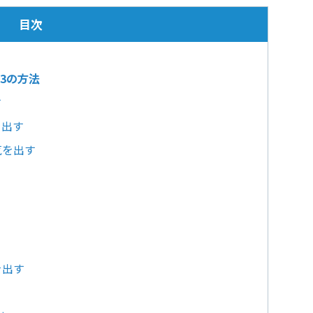
目次
3の方法
す
を出す
気を出す
を出す