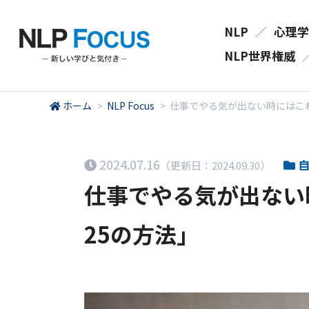
NLP
／
心理学
NLP世界権威
ホーム
>
NLP Focus
>
仕事でやる気が出ない時にはこ
2024.07.16
自
（更新日：2024.09.30）
仕事でやる気が出ない
25の方法」