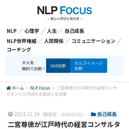
NLP
／
心理学
／
人生
／
自己成長
NLP世界権威
／
人間関係
／
コミュニケーション
／
コーチング
大人気
セルフイメージ
VAK診断
診断
無料で診断！
ホーム
>
NLP Focus
>
二宮尊徳が江戸時代の経営コンサ
ルタントと呼ばれる理由と名言集
2023.12.19
自己成長
（更新日：2026.03.31）
二宮尊徳が江戸時代の経営コンサルタ