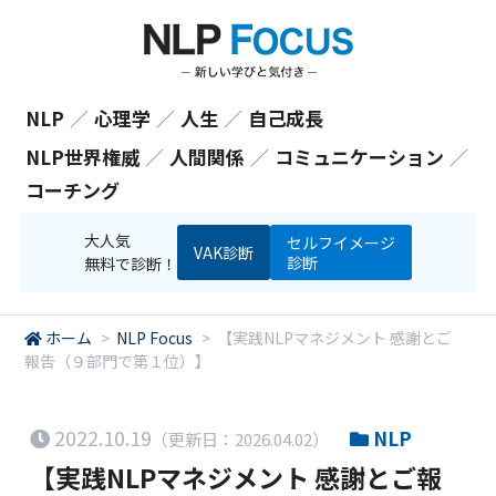
NLP
／
心理学
／
人生
／
自己成長
NLP世界権威
／
人間関係
／
コミュニケーション
／
コーチング
大人気
セルフイメージ
VAK診断
診断
無料で診断！
ホーム
>
NLP Focus
>
【実践NLPマネジメント 感謝とご
報告（９部門で第１位）】
2022.10.19
NLP
（更新日：2026.04.02）
【実践NLPマネジメント 感謝とご報