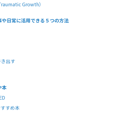
umatic Growth）
事や日常に活用できる５つの方法
書き出す
や本
ED
おすすめ本