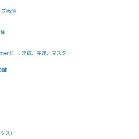
ティブ感情
関係
義
hievement）：達成、完遂、マスター
の鍵
ングス）