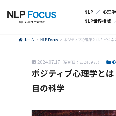
NLP
／
心理学
NLP世界権威
ホーム
>
NLP Focus
>
ポジティブ心理学とは？ビジネ
2024.07.17
心
（更新日：2024.09.30）
ポジティブ心理学とは
目の科学