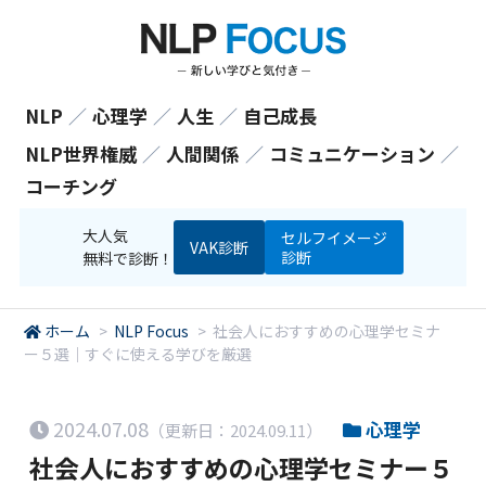
NLP
／
心理学
／
人生
／
自己成長
NLP世界権威
／
人間関係
／
コミュニケーション
／
コーチング
大人気
セルフイメージ
VAK診断
診断
無料で診断！
ホーム
>
NLP Focus
>
社会人におすすめの心理学セミナ
ー５選｜すぐに使える学びを厳選
2024.07.08
心理学
（更新日：2024.09.11）
社会人におすすめの心理学セミナー５