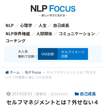
NLP
／
心理学
／
人生
／
自己成長
NLP世界権威
／
人間関係
／
コミュニケーション
／
コーチング
大人気
セルフイメージ
VAK診断
診断
無料で診断！
ホーム
>
NLP Focus
>
セルフマネジメントとは？外せな
い４つの要素と身につける方法
2024.08.01
自己成長
（更新日：2024.10.01）
セルフマネジメントとは？外せない４