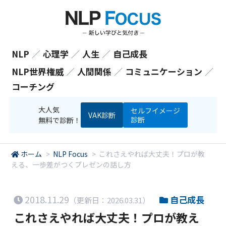
NLP
／
心理学
／
人生
／
自己成長
NLP世界権威
／
人間関係
／
コミュニケーション
／
コーチング
大人気
セルフイメージ
VAK診断
診断
無料で診断！
ホーム
>
NLP Focus
>
これさえやれば大丈夫！プロが教
える、一歩差がつくプレゼンの話し方
2018.11.29
自己成長
（更新日：2026.03.31）
これさえやれば大丈夫！プロが教え