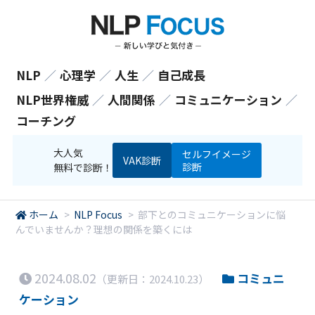
NLP
／
心理学
／
人生
／
自己成長
NLP世界権威
／
人間関係
／
コミュニケーション
／
コーチング
大人気
セルフイメージ
VAK診断
診断
無料で診断！
ホーム
>
NLP Focus
>
部下とのコミュニケーションに悩
んでいませんか？理想の関係を築くには
2024.08.02
コミュニ
（更新日：2024.10.23）
ケーション