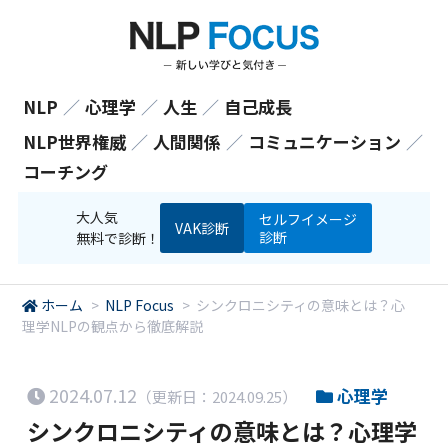
NLP
／
心理学
／
人生
／
自己成長
NLP世界権威
／
人間関係
／
コミュニケーション
／
コーチング
大人気
セルフイメージ
VAK診断
診断
無料で診断！
ホーム
>
NLP Focus
>
シンクロニシティの意味とは？心
理学NLPの観点から徹底解説
2024.07.12
心理学
（更新日：2024.09.25）
シンクロニシティの意味とは？心理学