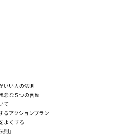
がいい人の法則
残念な５つの言動
いて
するアクションプラン
をよくする
法則」