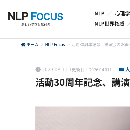
NLP
／
心理学
NLP世界権威
ホーム
>
NLP Focus
>
活動30周年記念、講演会のお声
2023.08.11
人
（更新日：2026.04.01）
活動30周年記念、講