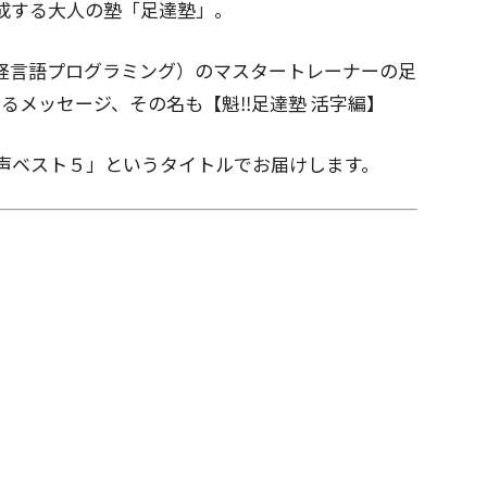
成する大人の塾「足達塾」。
神経言語プログラミング）のマスタートレーナーの足
するメッセージ、その名も【魁‼足達塾 活字編】
お声ベスト５」というタイトルでお届けします。