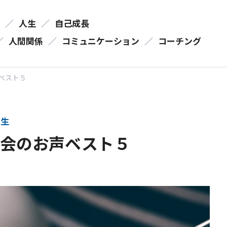
／
人生
／
自己成長
／
人間関係
／
コミュニケーション
／
コーチング
ベスト５
生
演会のお声ベスト５