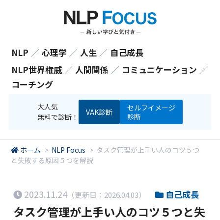
NLP
／
心理学
／
人生
／
自己成長
NLP世界権威
／
人間関係
／
コミュニケーション
／
コーチング
大人気
セルフイメージ
VAK診断
診断
無料で診断！
ホーム
>
NLP Focus
>
タスク管理が上手い人のコツ５つ
と失敗する原因５つを解説
2023.11.24
自己成長
（更新日：2026.04.03）
タスク管理が上手い人のコツ５つと失