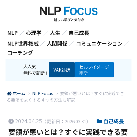
NLP
／
心理学
／
人生
／
自己成長
NLP世界権威
／
人間関係
／
コミュニケーション
／
コーチング
大人気
セルフイメージ
VAK診断
診断
無料で診断！
ホーム
>
NLP Focus
>
要領が悪いとは？すぐに実践でき
る要領をよくする４つの方法も解説
2024.04.25
自己成長
（更新日：2026.03.31）
要領が悪いとは？すぐに実践できる要