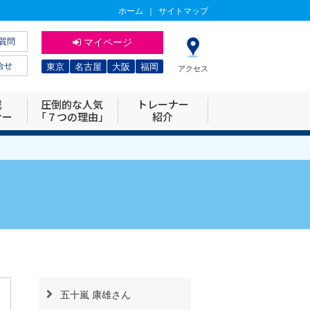
ホーム
｜
サイトマップ
質問
マイページ
合せ
東京
名古屋
大阪
福岡
アクセス
威
圧倒的な人気
トレーナー
ナー
「７つの理由」
紹介
五十嵐 康雄さん