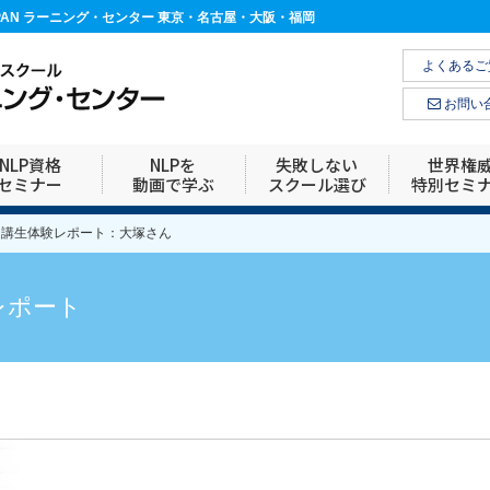
APAN ラーニング・センター 東京・名古屋・大阪・福岡
よくあるご
お問い
NLP資格
NLPを
失敗しない
世界権
セミナー
動画で学ぶ
スクール選び
特別セミ
ー受講生体験レポート：大塚さん
レポート