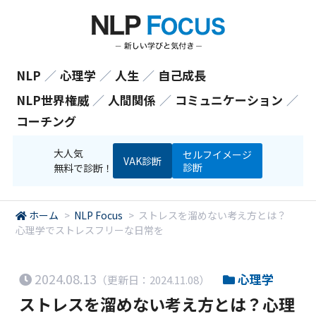
NLP
／
心理学
／
人生
／
自己成長
NLP世界権威
／
人間関係
／
コミュニケーション
／
コーチング
大人気
セルフイメージ
VAK診断
診断
無料で診断！
ホーム
>
NLP Focus
>
ストレスを溜めない考え方とは？
心理学でストレスフリーな日常を
2024.08.13
心理学
（更新日：2024.11.08）
ストレスを溜めない考え方とは？心理