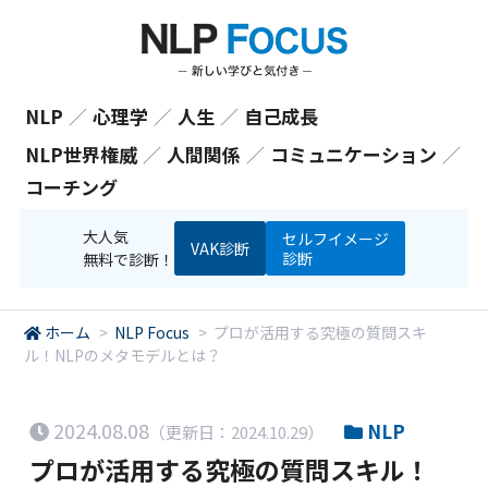
NLP
／
心理学
／
人生
／
自己成長
NLP世界権威
／
人間関係
／
コミュニケーション
／
コーチング
大人気
セルフイメージ
VAK診断
診断
無料で診断！
ホーム
>
NLP Focus
>
プロが活用する究極の質問スキ
ル！NLPのメタモデルとは？
2024.08.08
NLP
（更新日：2024.10.29）
プロが活用する究極の質問スキル！