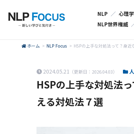
NLP
／
心理学
NLP世界権威
ホーム
>
NLP Focus
>
HSPの上手な対処法って？身
2024.05.21
人
（更新日：2026.04.03）
HSPの上手な対処法
える対処法７選