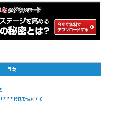
目次
法
！HSPの特性を理解する