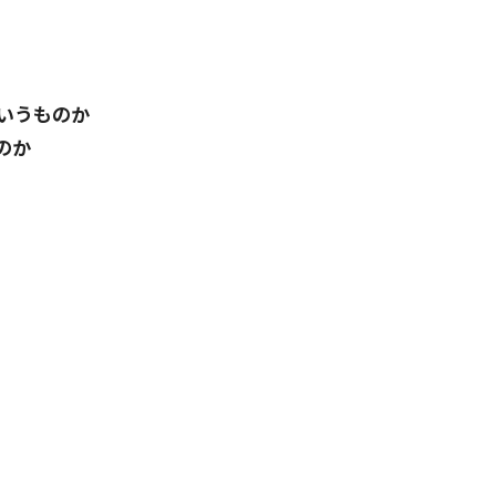
いうものか
のか