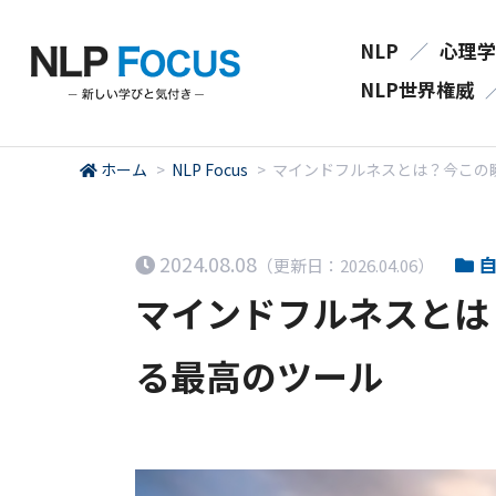
NLP
／
心理学
NLP世界権威
ホーム
>
NLP Focus
>
マインドフルネスとは？今この
2024.08.08
自
（更新日：2026.04.06）
マインドフルネスとは
る最高のツール